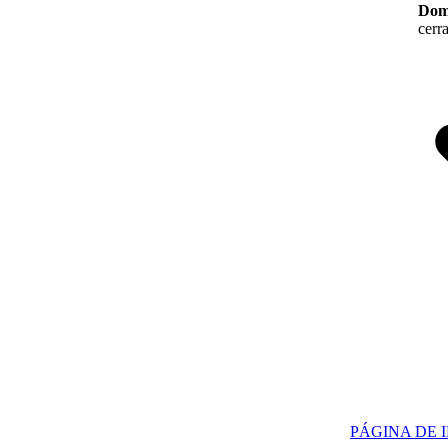
Dom
cerr
PÁGINA DE I