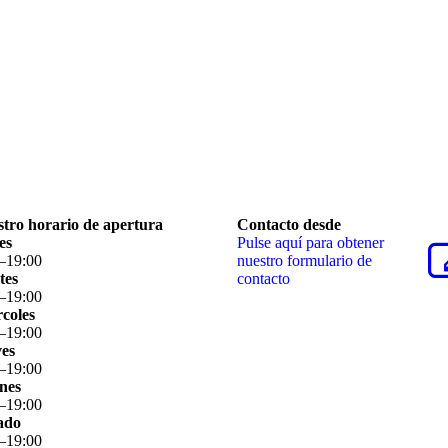
tro horario de apertura
Contacto desde
es
Pulse aquí para obtener
–
19
:
00
nuestro formulario de
tes
contacto
–
19
:
00
coles
–
19
:
00
ves
–
19
:
00
nes
–
19
:
00
ado
–
19
:
00