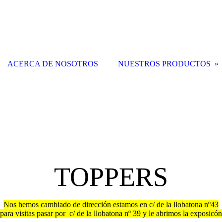
ACERCA DE NOSOTROS
NUESTROS PRODUCTOS
TOPPERS
Nos hemos cambiado de dirección estamos en c/ de la llobatona nº43
para visitas pasar por c/ de la llobatona nº 39 y le abrimos la exposicón